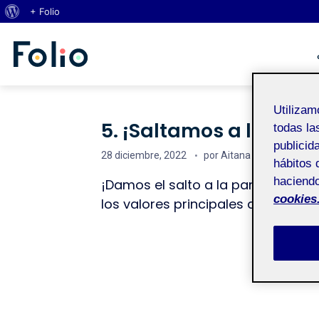
Acerca de WordPress
+ Folio
Saltar al contenido
Aitana Gomez Fernand
Espacio Personal
Utiliza
5. ¡Saltamos a la pant
todas la
publicid
Fecha de publicación
28 diciembre, 2022
por
Aitana Gomez Ferna
hábitos 
haciendo
¡Damos el salto a la pantalla con 
cookies
los valores principales de la revist