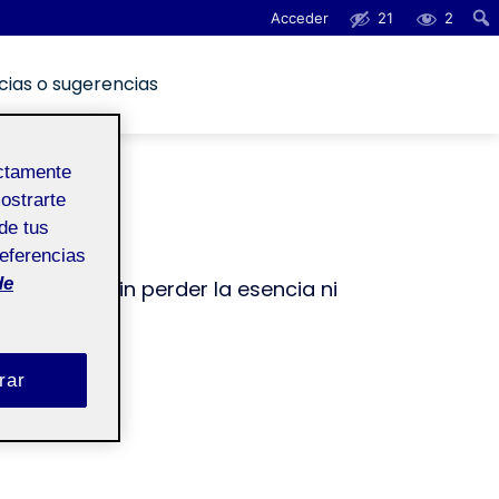
Acceder
21
2
cias o sugerencias
ectamente
mostrarte
de tus
referencias
de
mato pero sin perder la esencia ni
rar