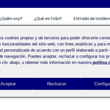
¿Quién soy?
¿Qué es Folio?
Entrada de inciden
ez
mos
cookies
propias y de terceros para poder ofrecerte corr
alla!
s funcionalidades del sitio web, con fines analíticos y para 
ad personalizada de acuerdo con un perfil elaborado a partir 
en 5. ¡Saltamos a la pantalla!
ndez
Deja un comentario
de navegación. Puedes aceptar, rechazar o configurar tus p
 clic abajo, u obtener más información en nuestra
política 
esta adaptación de la revista Social! Un nuevo for
.
a. …
Aceptar
Rechazar
Configu